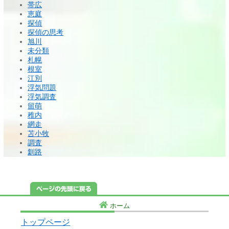
帯広
恵庭
探偵
探偵の思考
旭川
未分類
札幌
根室
江別
浮気問題
浮気調査
留萌
稚内
網走
苫小牧
調査
釧路
ホーム
トップページ