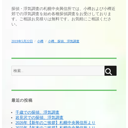
探偵・浮気調査の札幌中央興信所では、小樽および小樽近
郊での浮気調査を始め各種探偵調査をお受けしておりま
す。ご相談お見積りは無料です。お気軽にご相談くださ
い。
投
カ
タ
2019年5月22日
小樽
小樽、探偵、浮気調査
稿
テ
グ
日:
ゴ
リ
ー
検
検
索
索:
最近の投稿
千歳での探偵、浮気調査
岩見沢での探偵、浮気調査
2026年【新年のご挨拶】札幌中央興信所より
2025年【年末のご挨拶】札幌中央興信所より