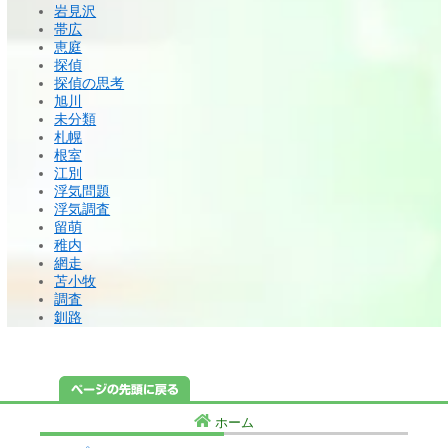
岩見沢
帯広
恵庭
探偵
探偵の思考
旭川
未分類
札幌
根室
江別
浮気問題
浮気調査
留萌
稚内
網走
苫小牧
調査
釧路
ホーム