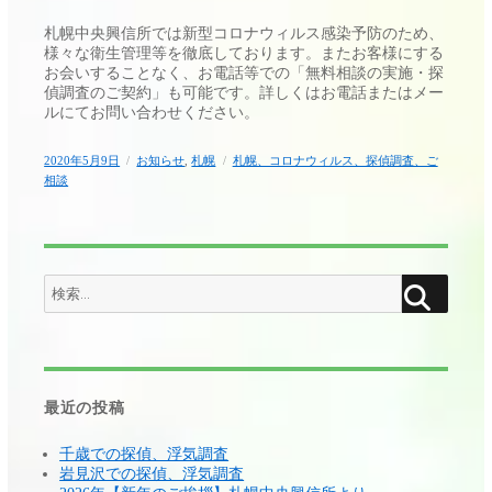
札幌中央興信所では新型コロナウィルス感染予防のため、
様々な衛生管理等を徹底しております。またお客様にする
お会いすることなく、お電話等での「無料相談の実施・探
偵調査のご契約」も可能です。詳しくはお電話またはメー
ルにてお問い合わせください。
投
カ
タ
2020年5月9日
お知らせ
,
札幌
札幌、コロナウィルス、探偵調査、ご
稿
テ
グ
相談
日:
ゴ
リ
ー
検
検
索
索:
最近の投稿
千歳での探偵、浮気調査
岩見沢での探偵、浮気調査